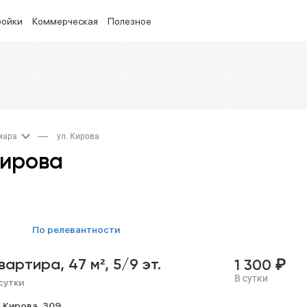
ройки
Коммерческая
Полезное
амара
ул. Кирова
Кирова
по релевантности
₽
квартира,
47 м²,
5/9 эт.
1 300
В сутки
сутки
л Кирова,
309