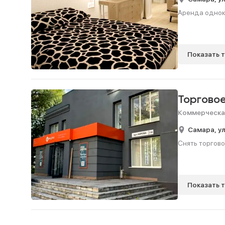
Аренда одноко
Показать 
Торгово
Коммерческа
Самара,
у
Снять торговое
Показать 