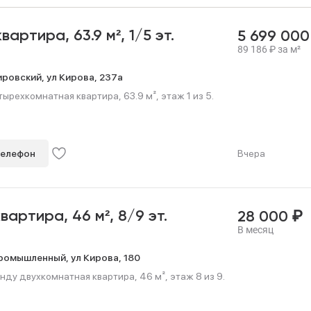
 квартира,
63.9 м²,
1/5 эт.
5 699 00
89 186
₽
за м²
ировский,
ул Кирова,
237а
ырехкомнатная квартира, 63.9 м², этаж 1 из 5.
телефон
Вчера
₽
квартира,
46 м²,
8/9 эт.
28 000
В месяц
ромышленный,
ул Кирова,
180
нду двухкомнатная квартира, 46 м², этаж 8 из 9.