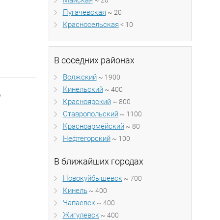
Майская
~ 20
Пугачевская
~ 20
Красносельская
< 10
В соседних районах
Волжский
~ 1900
Кинельский
~ 400
₽
Красноярский
~ 800
Ставропольский
~ 1100
Красноармейский
~ 80
Нефтегорский
~ 100
В ближайших городах
Новокуйбышевск
~ 700
Кинель
~ 400
Чапаевск
~ 400
Жигулевск
~ 400