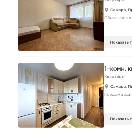
Самара,
П
Объявление о 
Показать 
1-комн. 
Квартиры
Самара,
П
Продажа однок
Показать 