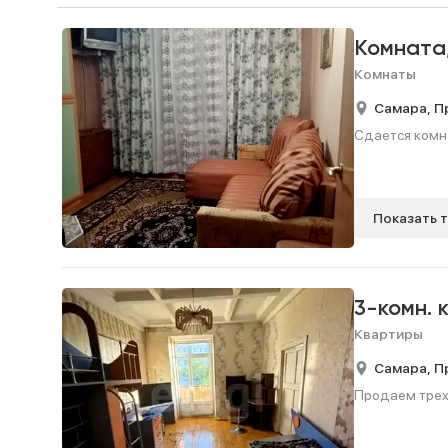
Комната
Комнаты
Самара,
П
Сдается комнат
Показать 
3-комн. 
Квартиры
Самара,
П
Продаем трехк