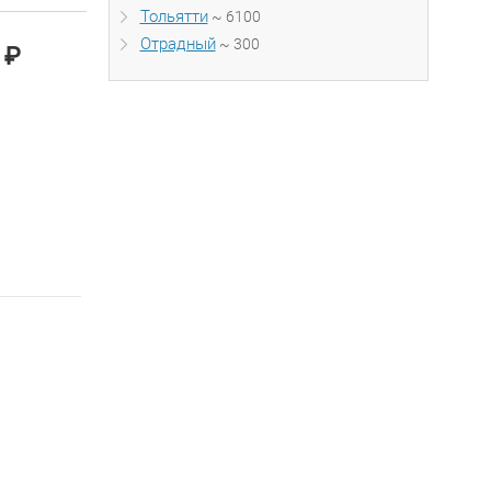
Тольятти
~ 6100
Отрадный
~ 300
₽
0