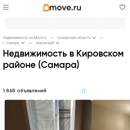
Недвижимость на Move.ru
Самарская область
г. Самара
Кировский
Недвижимость в Кировском
районе (Самара)
Продажа
1 868 объявлений
по релевантности
Квартиры
Комнаты
Дома и дачи
1,2K
32
148
Участки
Коммерческая
Гаражи
77
87
21
Новостройки
Квартиры в новостройках
1
823
Аренда
Квартиры
Комнаты
Дома и дачи
114
20
9