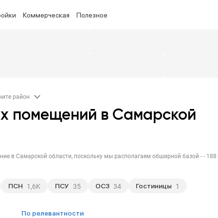
ройки
Коммерческая
Полезное
ните район
х помещений в Самарской
ПСН
ПСУ
ОСЗ
Гостиницы
1,6K
35
34
1
по релевантности