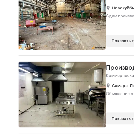
Новокуйб
Сдам производ
Показать 
Произво
Коммерческа
Самара,
Л
Объявление о 
Показать 