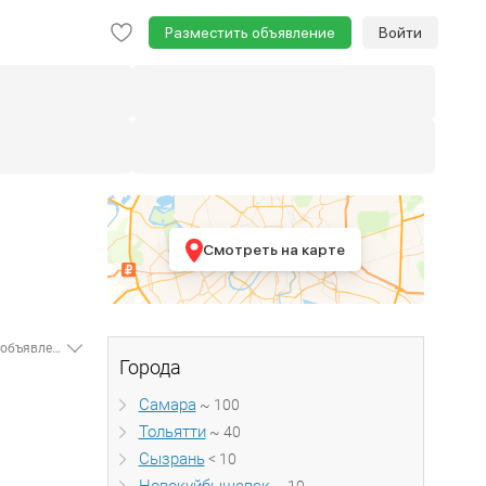
Разместить объявление
Войти
Смотреть на карте
На сайте Move.ru вы можете арендовать производственное помещение в Самарской области, поскольку мы располагаем обширной базой - - 188 объявлений об аренде производственных помещений от собственников и посредников. Минимальная цена составляет 150 рублей, наименьшая площадь - 24 м². Площадь и цена аренды производственного помещения варьируется, в зависимости от местоположения, благоустройства, окружающей инфраструктуры и многого другого. Если вы хотите снять производственное помещение больших размеров, задайте необходимые параметры в форме поиска, система подберет вам наиболее подходящие актуальные объявления.
Города
Самара
~ 100
Тольятти
~ 40
Сызрань
< 10