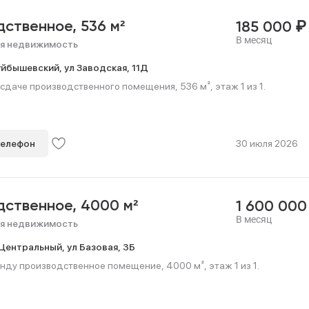
₽
дственное,
536 м²
185 000
В месяц
я недвижимость
уйбышевский,
ул Заводская,
11Д
сдаче производственного помещения, 536 м², этаж 1 из 1.
телефон
30 июля 2026
дственное,
4000 м²
1 600 00
В месяц
я недвижимость
Центральный,
ул Базовая,
3Б
нду производственное помещение, 4000 м², этаж 1 из 1.