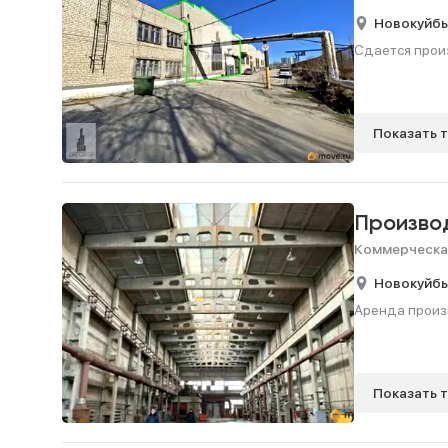
Новокуйб
Сдается произ
Показать 
Произво
Коммерческа
Новокуйб
Аренда произв
Показать 