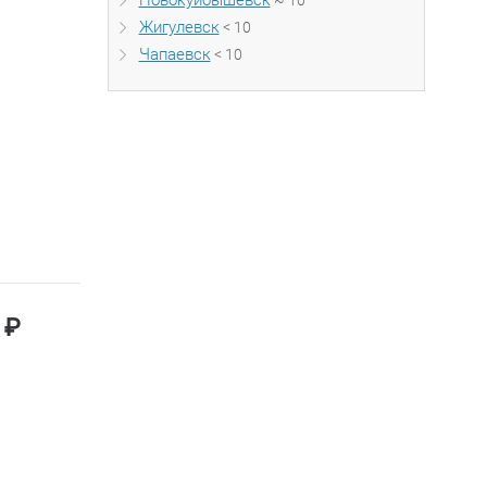
Новокуйбышевск
~ 10
Жигулевск
< 10
Чапаевск
< 10
₽
0