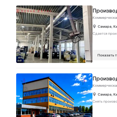
Произво
Коммерческа
Самара,
К
Сдается произ
Показать 
Произво
Коммерческа
Самара,
К
Снять произво