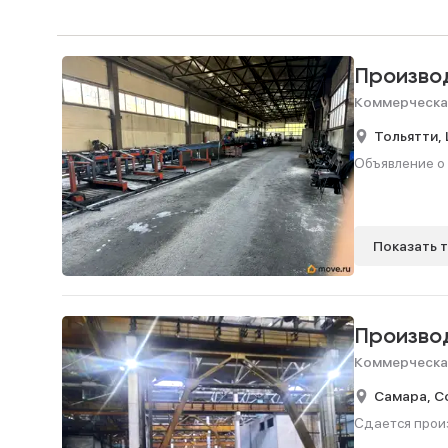
Произво
Коммерческа
Тольятти,
Объявление о 
Показать 
Произво
Коммерческа
Самара,
С
Сдается произ