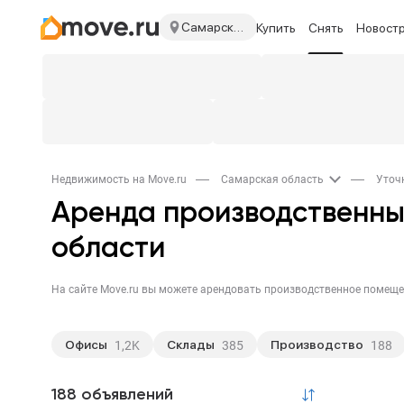
Самарская область
Купить
Снять
Новост
Недвижимость на Move.ru
Самарская область
Уточ
Аренда производственны
области
Офисы
Склады
Производство
1,2K
385
188
Нежилые здания
30
188 объявлений